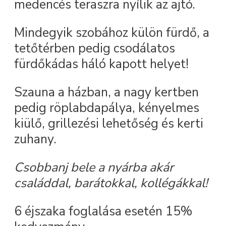
medencés teraszra nyílik az ajtó.
Mindegyik szobához külön fürdő, a
tetőtérben pedig csodálatos
fürdőkádas háló kapott helyet!
Szauna a házban, a nagy kertben
pedig röplabdapálya, kényelmes
kiülő, grillezési lehetőség és kerti
zuhany.
Csobbanj bele a nyárba akár
családdal, barátokkal, kollégákkal!
6 éjszaka foglalása esetén 15%