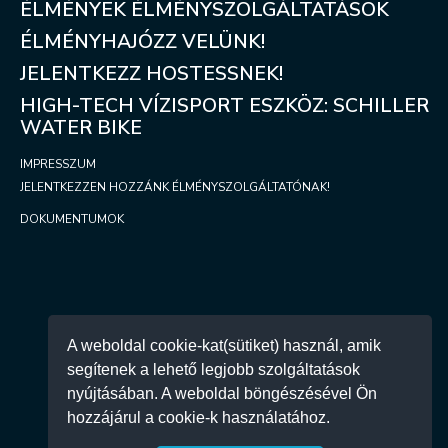
ÉLMÉNYEK ÉLMÉNYSZOLGÁLTATÁSOK
ÉLMÉNYHAJÓZZ VELÜNK!
JELENTKEZZ HOSTESSNEK!
HIGH-TECH VÍZISPORT ESZKÖZ: SCHILLER
WATER BIKE
IMPRESSZUM
JELENTKEZZEN HOZZÁNK ÉLMÉNYSZOLGÁLTATÓNAK!
DOKUMENTUMOK
KAPCSOLAT
A weboldal cookie-kat(sütiket) használ, amik
segítenek a lehető legjobb szolgáltatások
ÜGYFÉLSZOLGÁLAT 9:00 - 17:00
nyújtásában. A weboldal böngészésével Ön
INFO@ELMENYBALATON.HU
hozzájárul a cookie-k használatához.
+36 70 339 1403